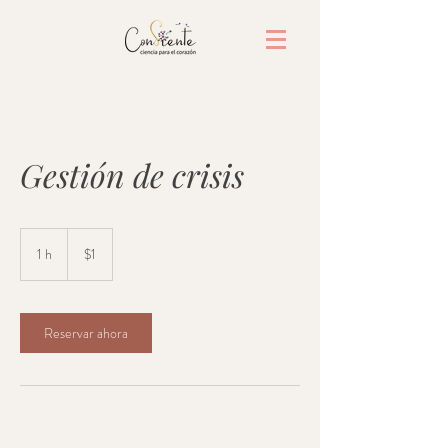
Gestión de crisis
1
dólar
1 h
1
$1
estadounidense
Reservar ahora